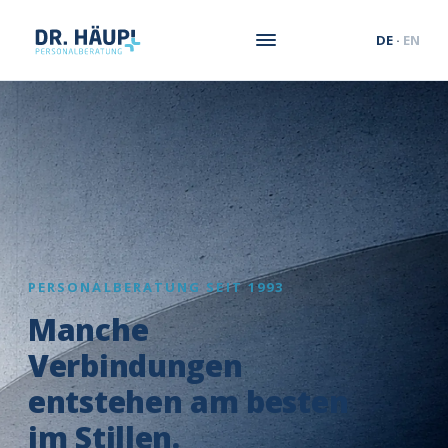
DE
·
EN
PERSONALBERATUNG SEIT 1993
Manche
Verbindungen
entstehen am besten
im Stillen.